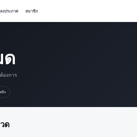
ลงประกาศ
สมาชิก
มด
มต้องการ
เพลิง
มวด