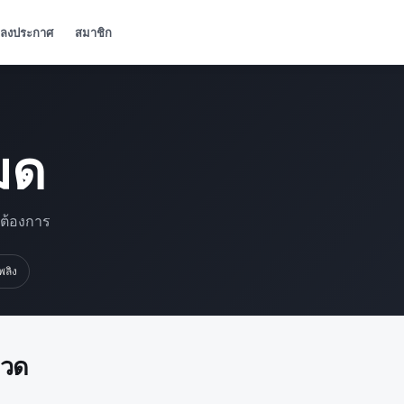
ลงประกาศ
สมาชิก
มด
มต้องการ
เพลิง
มวด