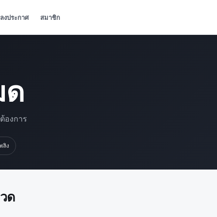
ลงประกาศ
สมาชิก
มด
มต้องการ
เพลิง
มวด