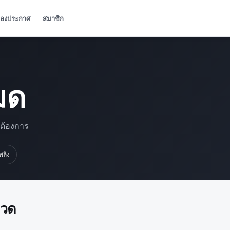
ลงประกาศ
สมาชิก
มด
มต้องการ
เพลิง
มวด