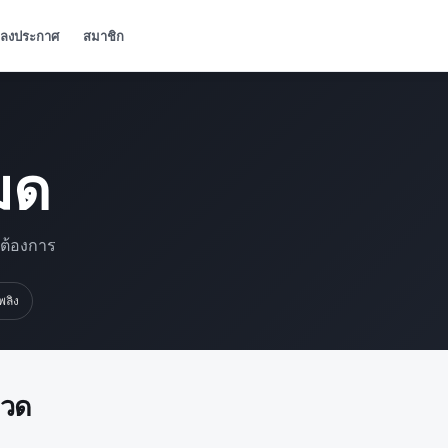
ลงประกาศ
สมาชิก
มด
มต้องการ
เพลิง
มวด