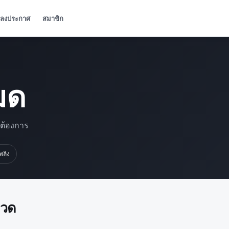
ลงประกาศ
สมาชิก
มด
มต้องการ
เพลิง
มวด