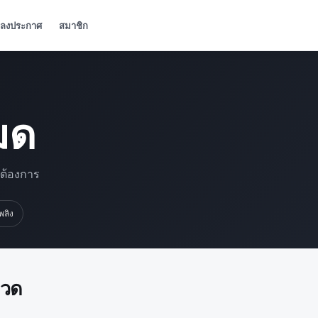
ลงประกาศ
สมาชิก
มด
มต้องการ
เพลิง
มวด