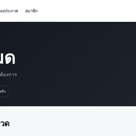
ลงประกาศ
สมาชิก
มด
มต้องการ
เพลิง
มวด