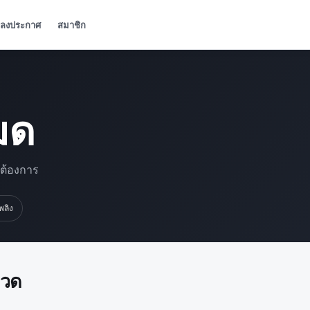
ลงประกาศ
สมาชิก
มด
มต้องการ
เพลิง
มวด