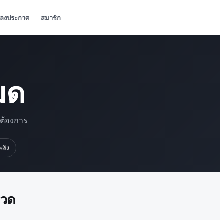
ลงประกาศ
สมาชิก
มด
มต้องการ
เพลิง
มวด