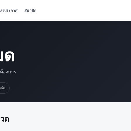
ลงประกาศ
สมาชิก
มด
มต้องการ
เพลิง
มวด