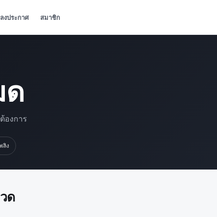
ลงประกาศ
สมาชิก
มด
มต้องการ
เพลิง
มวด