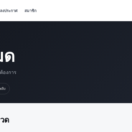
ลงประกาศ
สมาชิก
มด
มต้องการ
เพลิง
มวด