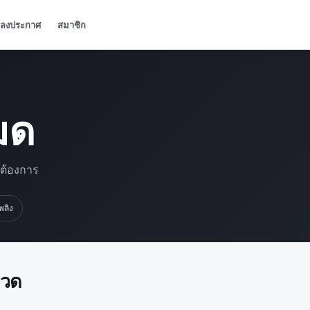
ลงประกาศ
สมาชิก
มด
มต้องการ
เพลิง
มวด