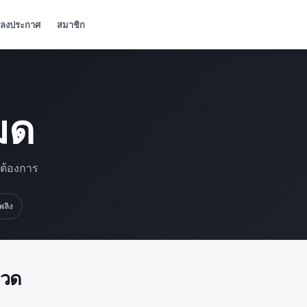
ลงประกาศ
สมาชิก
มด
มต้องการ
เพลิง
มวด