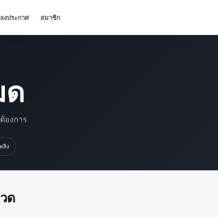
ลงประกาศ
สมาชิก
มด
มต้องการ
เพลิง
มวด