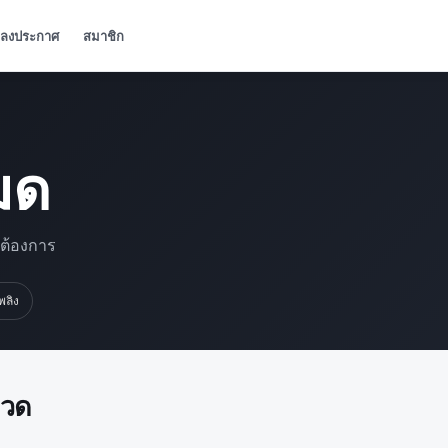
ลงประกาศ
สมาชิก
มด
มต้องการ
เพลิง
มวด