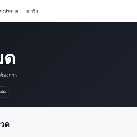
ลงประกาศ
สมาชิก
มด
มต้องการ
เพลิง
มวด