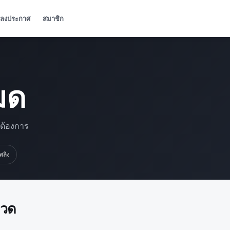
ลงประกาศ
สมาชิก
มด
มต้องการ
เพลิง
มวด