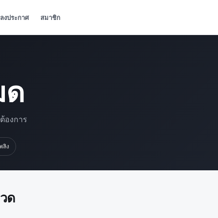
ลงประกาศ
สมาชิก
มด
มต้องการ
เพลิง
มวด