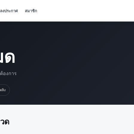
ลงประกาศ
สมาชิก
มด
มต้องการ
เพลิง
มวด