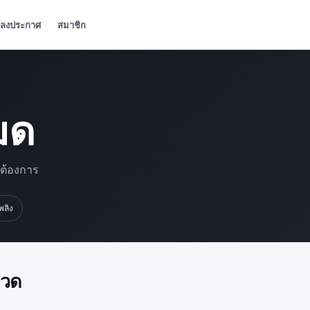
ลงประกาศ
สมาชิก
มด
มต้องการ
เพลิง
มวด